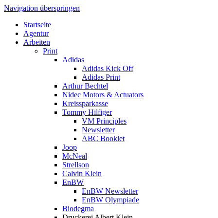
Navigation überspringen
Startseite
Agentur
Arbeiten
Print
Adidas
Adidas Kick Off
Adidas Print
Arthur Bechtel
Nidec Motors & Actuators
Kreissparkasse
Tommy Hilfiger
VM Principles
Newsletter
ABC Booklet
Joop
McNeal
Strellson
Calvin Klein
EnBW
EnBW Newsletter
EnBW Olympiade
Biodegma
Druckerei Albert Klein