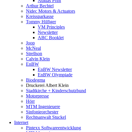
Adidas Print
Arthur Bechtel
Nidec Motors & Actuators
Kreissparkasse
Tommy Hilfiger
VM Principles
Newsletter
ABC Booklet
Joop
McNeal
Strellson
Calvin Klein
EnBW
EnBW Newsletter
EnBW Olympiade
Biodegma
Druckerei Albert Klein
Stadtkirche + Kinderschutzbund
Motorpresse
Hörr
MTM Ingenieuere
Sinfonieorchester
Rechtsanwalt Stuckel
Internet
Pintexx Softwareentwicklung