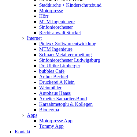
Stadtkirche + Kinderschutzbund
Motorpresse
Hörr
MTM Ingenieuere
Sinfonieorchester
Rechtsanwalt Stuckel
Internet
Pintexx Softwareentwicklung
MTM Ingenieure
Schnarr Metallverarbeitung
Sinfonieorchester Ludwigsburg
Dr. Ulrike Limberger
bubbles Cafe
Arthur Bechtel
Druckerei A Klein
Weinmüller
Autohaus Haass
Arbeiter Samariter-Bund
Karaahmetoglu & Kollegen
Biodegma
Apps
Motorpresse App
Tommy App
Kontakt