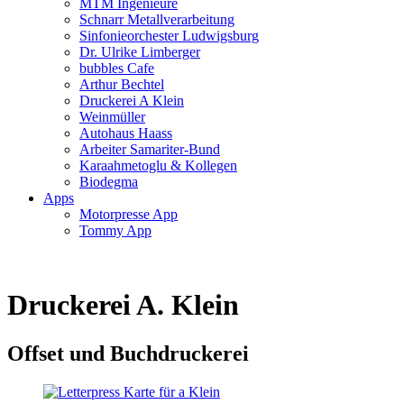
MTM Ingenieure
Schnarr Metallverarbeitung
Sinfonieorchester Ludwigsburg
Dr. Ulrike Limberger
bubbles Cafe
Arthur Bechtel
Druckerei A Klein
Weinmüller
Autohaus Haass
Arbeiter Samariter-Bund
Karaahmetoglu & Kollegen
Biodegma
Apps
Motorpresse App
Tommy App
Druckerei A. Klein
Offset und Buchdruckerei